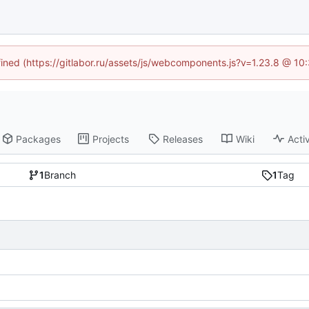
efined (https://gitlabor.ru/assets/js/webcomponents.js?v=1.23.8 @ 10
Packages
Projects
Releases
Wiki
Activ
1
Branch
1
Tag