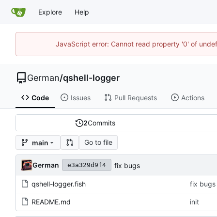
Explore
Help
JavaScript error: Cannot read property '0' of und
German
/
qshell-logger
Code
Issues
Pull Requests
Actions
2
Commits
Go to file
main
German
fix bugs
e3a329d9f4
qshell-logger.fish
fix bugs
README.md
init