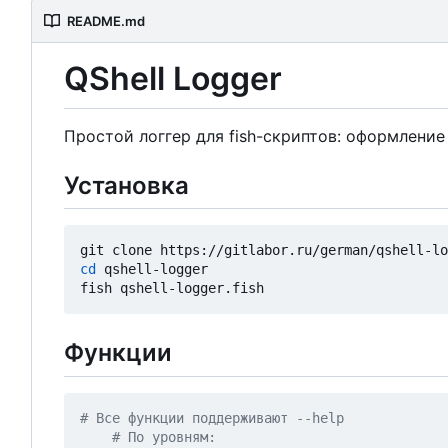
README.md
QShell Logger
Простой логгер для fish-скриптов: оформление
Установка
cd
 qshell-logger

Функции
# 
В
с
е
 функции поддерживают --help
# По уровням: